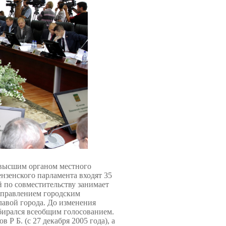
я высшим органом местного
ензенского парламента входят 35
й по совместительству занимает
управлением городским
лавой города. До изменения
збирался всеобщим голосованием.
ов
Р Б. (с 27 декабря 2005 года), а