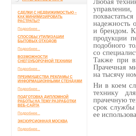
Любая техник
управлении,
СДЕЛКИ С НЕДВИЖИМОСТЬЮ –
похвастатьс
КАК МИНИМИЗИРОВАТЬ
РАСТРАТЫ?
надежность о
Подробнее...
и брендом. К
продукции по
СПОСОБЫ УТИЛИЗАЦИИ
БЫТОВЫХ ОТХОДОВ
подобного то
Подробнее...
со специалис
ВОЗМОЖНОСТИ
Также при в
СНЕГОУБОРОЧНОЙ ТЕХНИКИ
Прачечная ми
Подробнее...
на тысячу но
ПРЕИМУЩЕСТВА РЕКЛАМЫ С
ИНФОРМАЦИОННЫМИ СТЕНДАМИ
Ни в коем сл
Подробнее...
технику дл
ПОДГОТОВКА ДИПЛОМНОЙ
прачечную те
РАБОТЫ НА ТЕМУ РАЗРАБОТКИ
ВЕБ-САЙТА
срок службы 
ее использов
Подробнее...
ЭКСКУРСИОННАЯ МОСКВА
Подробнее...