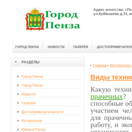
Адрес агентства: г.Пе
ул.Куйбышева д.33, оф
ГОРОД ПЕНЗА
НОВОСТИ
ГАЛЕРЕЯ
ДОСТОПРИМЕЧАТЕЛ
РАЗДЕЛЫ
Главная
Интересное 
Виды техни
Город Пенза
Город Пенза
Какую техн
Новости
прачечных
? 
способные об
Галерея
участием че
Достопримечательности
для прачечн
Интересное
работу, и эк
Юмор в Пензе
организации