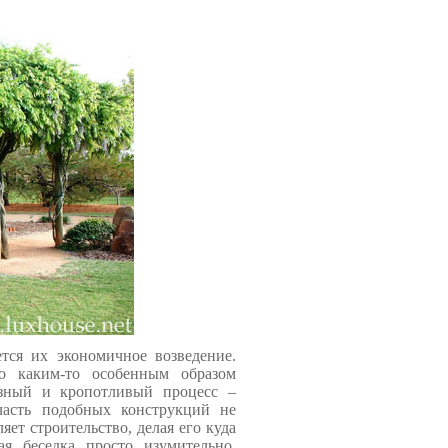
ся их экономичное возведение.
о каким-то особенным образом
ьезный и кропотливый процесс –
часть подобных конструкций не
яет строительство, делая его куда
я беседка просто изумительно.