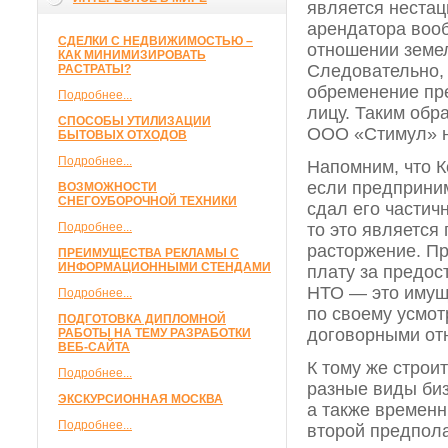
является нестац
арендатора воо
СДЕЛКИ С НЕДВИЖИМОСТЬЮ –
отношении земел
КАК МИНИМИЗИРОВАТЬ
Следовательно,
РАСТРАТЫ?
обременение пре
Подробнее...
лицу. Таким обр
СПОСОБЫ УТИЛИЗАЦИИ
ООО «Стимул» не
БЫТОВЫХ ОТХОДОВ
Подробнее...
Напомним, что К
если предприним
ВОЗМОЖНОСТИ
СНЕГОУБОРОЧНОЙ ТЕХНИКИ
сдал его частич
Подробнее...
то это является
расторжение. П
ПРЕИМУЩЕСТВА РЕКЛАМЫ С
ИНФОРМАЦИОННЫМИ СТЕНДАМИ
плату за предос
НТО — это имущ
Подробнее...
по своему усмот
ПОДГОТОВКА ДИПЛОМНОЙ
договорными от
РАБОТЫ НА ТЕМУ РАЗРАБОТКИ
ВЕБ-САЙТА
К тому же строи
Подробнее...
разные виды би
ЭКСКУРСИОННАЯ МОСКВА
а также временн
Подробнее...
второй предпола